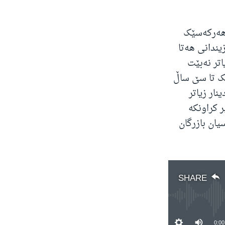
 هەرکەسێک
یندانی هەتا
ت و لە 30 ملیۆن دینار زیاتر نەبێت
ێک تا سێ ساڵ
 دینار کەمتر نەبێت و لە 10 ملیۆن دینار زیاتر
 دەستگیر کراونکە
نێر و 11 کەسیان لە ڕەگەزی مێ بوون هاوکات 67 کەسیان بازرگان
SHARE
0:00