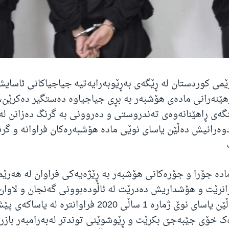
رێمی کوردستان لە ڕێگەی بەڕێوبەرایەتیە جیاجیاکانی ئاسای
ارهێنەرانی مادەی هۆشبەر بە بڕی جیاجیاوە دەستگیر دەکرێن،
گەی ڕاهێنانەوەی تەندروستی و دەروونی بە گرنگ دەزانن ل
وەرانیش دەڵێن یاسای نوێی مادە هۆشبەرەکان فراوانە و گ
ادە جۆرا و جۆرەکانی هۆشبەر بە ڕێژەیەکی فراوان لە هەرێ
نرێت و هۆشداریش دەدرێت لە ئاڵودەبوونی گەنجان و لاوان 
دادوەرانیش دەڵێن یاسای نوێ ژمارە 1 ساڵی 2020 فراوانترە
ک خۆی جێبەجێ بکرێت و ڕێوشوێنی توندتر لەبەرامبەر بازرگ