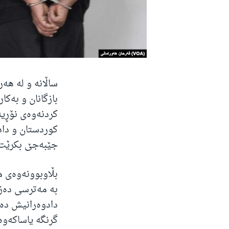
ساڵانە و لە هە
بازگانان و بەک
کردنەوەی نۆڕین
کوردستان و داد
جێبەجێ بکرێت
بڵاوبوونەوەی م
بە مەترسی دەزا
گرنگە یاساکەوە