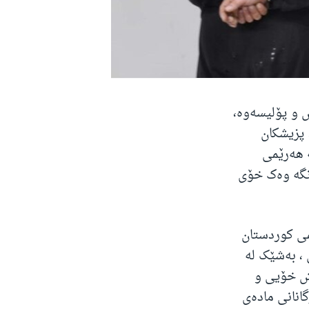
ش و پۆلیسەوە،
 پزیشکان
ە هەرێمی
رنگە وەک خۆی
می کوردستان
، بەشێک لە
 لە یاساکەی پێش خۆیی و
انانی مادەی