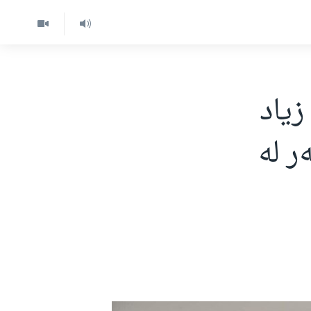
یاد
ر لە