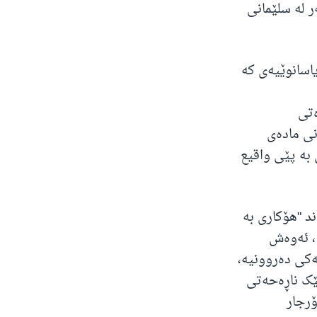
98 کلیلۆ مادەی هۆشبەر لە سلێمانی
یاسانوێیەی کە
ەتی
نی مادەی
 بە پێی واقیع
د "هۆکاری بە
، ئەوەش
ەکی دەروونیە،
ێک ناڕەحەتی
رجار