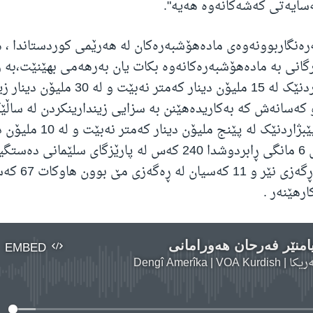
سایەتی کەشەکانەوە هەیە".
رەنگاربوونەوەی مادەهۆشبەرەکان لە هەرێمی کوردستاندا ،
انی بە مادەهۆشبەرەکانەوە بکات یان بەرهەمی بهێنێت،بە ز
هەتایی و پێبژاردنێک لە 15 ملیۆن دینار کەمتر نەبێ
کەسانەش کە بەکاریدەهێنن بە سزایی زیندارینکردن لە ساڵ
سزادەدرێن بە پێبژاردنێک لە پێنج ملیۆن
نەبێت،لە ماوەی 6 مانگی ڕابردوشدا 240 کەس لە پارێزگای سلێمانی
299کەسیان لە ڕگەزی 
امنێر فەرحان هەورامانی
EMBED
Dengî Amerîka | V
No media source currently available