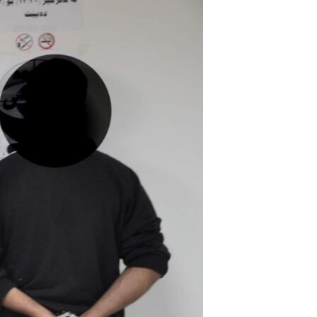
ژیان لە فەرهەنگدا