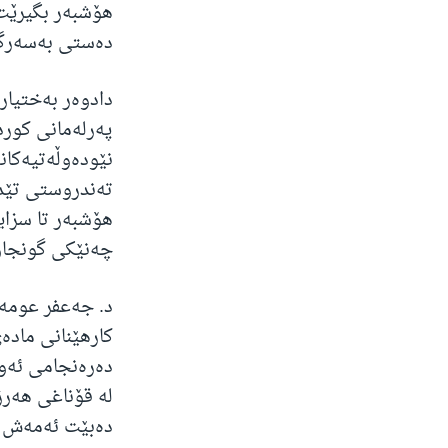
دەستی بەسەرگی
دادوەر بەختیار 
پەرلەمانی کورد
نێودەوڵەتیەکانی
تەندروستی تێدا
هۆشبەر تا سزای
چەنێکی گونجاو
د. جەعفر عومەر
کارهێنانی ماد
دەرەنجامی ئەوە
لە قۆناغی هەر
دەبێت ئەمەش ن