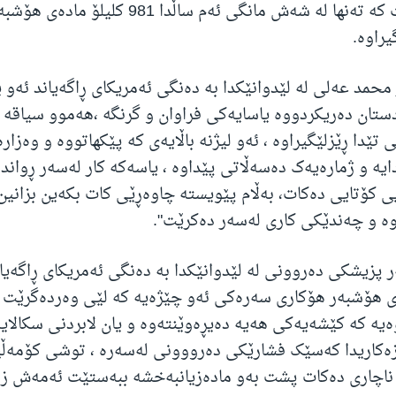
هۆشبەر بگیرێت کە تەنها لە شەش مانگی ئەم ساڵدا 1
راوە.
محمد عەلی لە لێدوانێکدا بە دەنگی ئەمریکای ڕاگەیاند ئەو 
ستان دەریکردووە یاسایەکی فراوان و گرنگە ،هەموو سیاقە
 تێدا ڕێزلێگیراوە ، ئەو لیژنە باڵایەی کە پێکهاتووە و وەزار
یە و ژمارەیەک دەسەڵاتی پێداوە ، یاسەکە کار لەسەر ڕواند
ی کۆتایی دەکات، بەڵام پێویستە چاوەڕێی کات بکەین بزانین
ە و چەندێکی کاری لەسەر دەکرێت".
 پزیشکی دەروونی لە لێدوانێکدا بە دەنگی ئەمریکای ڕاگەیان
ەی هۆشبەر هۆکاری سەرەکی ئەو چێژەیە کە لێی وەردەگرێت 
یە کە کێشەیەکی هەیە دەیڕەوێنتەوە و یان لابردنی سکالای
زەکاریدا کەسێک فشارێکی دەرووونی لەسەرە ، توشی کۆمەڵ
اچاری دەکات پشت بەو مادەزیانبەخشە ببەستێت ئەمەش زۆ