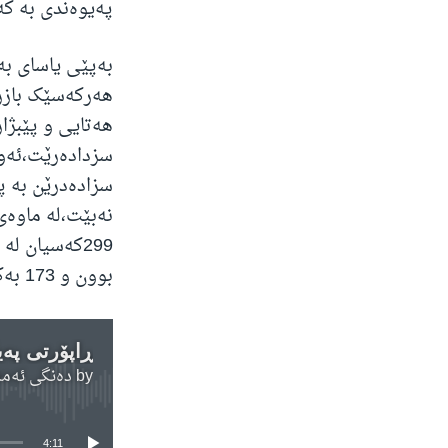
پەیوەندی بە کە
بەپێی یاسای بە
هەرکەسێک بازرگ
سزدادەرێت،ئەو 
بوون و 173 بەکارهێنەر .
ڕاپۆرتی پەی
by
دەنگی ئەمەریکا | OA Kurdish
4:11