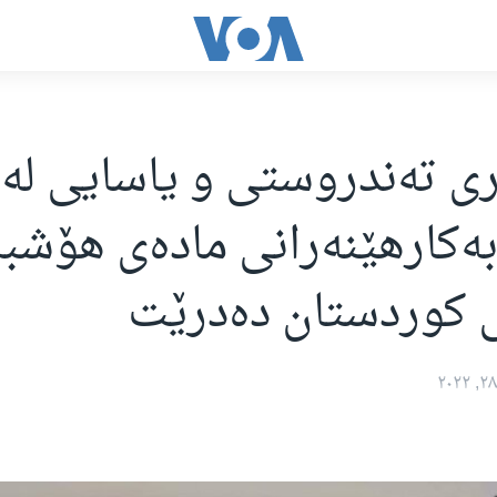
 تەندروستی و یاسایی لە ز
ەکارهێنەرانی مادەی هۆشبە
 کوردستان دەدرێت