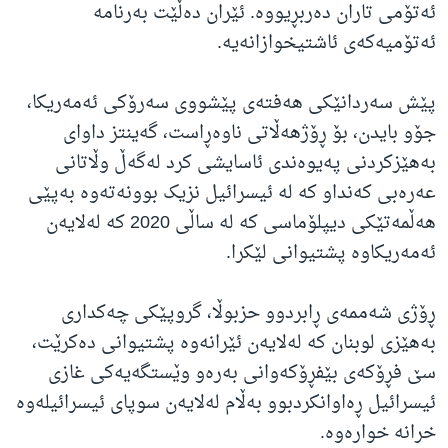
ئه‌تۆمی تاران دەربڕیووە. ئێران دەڵێت بەرنامە
ئەتۆمیەکەی ئاشتیخوازانەیە.
پێش سەردانێکی هەفتەی پێشووی سەرۆکی ئەمەریکا،
جۆو بایدن، بۆ ڕۆژهەڵاتی ناوەڕاست، گەینتز داوای
بەهێزکردنی پەیوەندی ئاسایشی کرد لەگەڵ وڵاتانی
عەرەبی کەنداو کە لە ئیسرائیل نزیک بوونەتەوە بەپێی
هەڵمەتێکی دیپلۆماسی کە لە ساڵی 2020 کە لەلایەن
ئەمەریکاوە پشتیوانی لێکرا.
ڕۆژی شەممەی ڕابردوو حزبوڵا، گروپێکی چەکداری
بەهێزی لوبنان کە لەلایەن ئێرانەوە پشتیوانی دەکرێت،
سێ فڕۆکەی بێفڕۆکەوانی بەرەو وێستگەیەکی غازی
ئیسرائیل ڕەاوانکردبوو بەڵام لەلایەن سوپای ئیسرائیلەوە
خرانە خوارەوە.