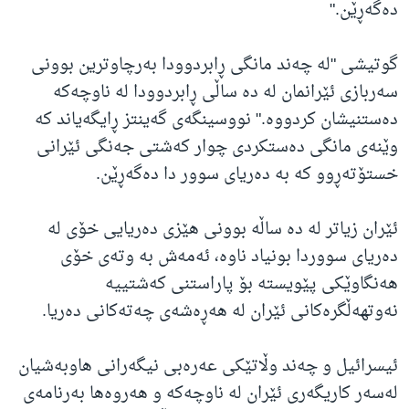
دەگەڕێن."
گوتیشی "لە چەند مانگی ڕابردوودا بەرچاوترین بوونی
سەربازی ئێرانمان لە دە ساڵی ڕابردوودا لە ناوچەكە
دەستنیشان كردووە." نووسینگەی گەینتز ڕایگەیاند کە
وێنەی مانگی دەستکردی چوار کەشتی جەنگی ئێرانی
خستۆتەڕوو کە بە دەریای سوور دا دەگەڕێن.
ئێران زیاتر لە دە ساڵە بوونی هێزی دەریایی خۆی لە
دەریای سووردا بونیاد ناوە، ئەمەش بە وتەی خۆی
هەنگاوێکی پێویستە بۆ پاراستنی کەشتییە
نەوتهەڵگرەکانی ئێران لە هەڕەشەی چەتەکانی دەریا.
ئیسرائیل و چەند وڵاتێکی عه‌ره‌بی نیگه‌رانی هاوبەشیان
له‌سه‌ر كاریگه‌ری ئێران له‌ ناوچه‌كه‌ و هه‌روه‌ها به‌رنامه‌ی