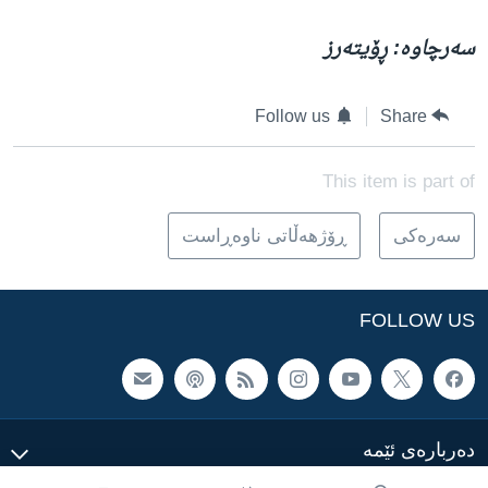
سەرچاوە: ڕۆیتەرز
Follow us
Share
This item is part of
سه‌ره‌کی
ڕۆژهه‌ڵاتی ناوه‌ڕاست
FOLLOW US
ده‌رباره‌ی ئێمه‌