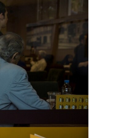
ژیان لە فەرهەنگدا