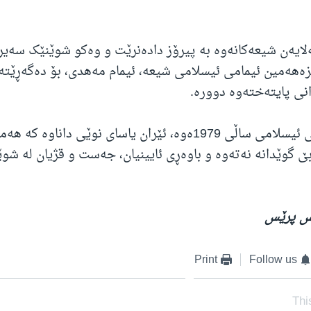
لایەن شیعەکانەوە بە پیرۆز دادەنرێت و وەکو شوێنێک سەیر
انی پایتەختەوە دوورە.
لە دوای شۆڕشی ئیسلامی ساڵی 1979ەوە، ئێران یاسای نوێی داناوە ک
بێ گوێدانە نەتەوە و باوەڕی ئایینیان، جەست و قژیان لە شو
نس پرێس
Print
Follow us
Thi