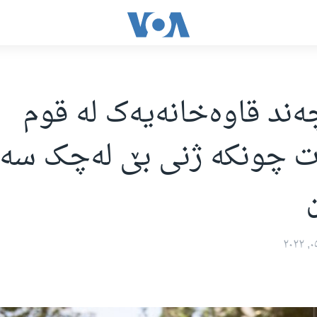
ەند قاوەخانەیەک لە قوم
ت چونکە ژنی بێ لەچک سەر