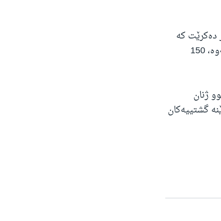
 دەکرێت کە
پێیان وایە دوانزەهەمین ئیمامی ئیسلامی شیعە، ئیمام مەهدی، بۆ دەگەڕێتەوە، 150
ە هەموو ژنان
ێنە گشتییەکان