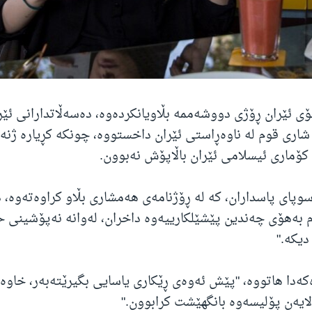
ۆی ئێران ڕۆژی دووشەممە بڵاویانکردەوە، دەسەڵاتدارانی ئێ
 شاری قوم لە ناوەڕاستی ئێران داخستووە، چونکە کڕیارە ژنە
 کۆماری ئیسلامی ئێران باڵاپۆش نەبوون.
سوپای پاسداران، کە لە ڕۆژنامەی هەمشاری بڵاو کراوەتەوە،
م بەهۆی چەندین پێشێلکارییەوە داخران، لەوانە نەپۆشینی 
دیکە."
ەكەدا هاتووە، "پێش ئەوەی ڕێكاری یاسایی بگیرێتەبەر، خاوە
لایەن پۆلیسەوە بانگهێشت كرابوون."