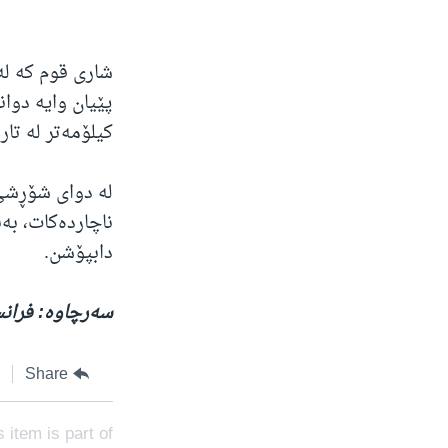
شاری قوم کە لە
کیلۆمەتر لە تار
ناچاردەکات، بە
دابپۆشن.
سەرچاوە: فرا
Share
s item is part of