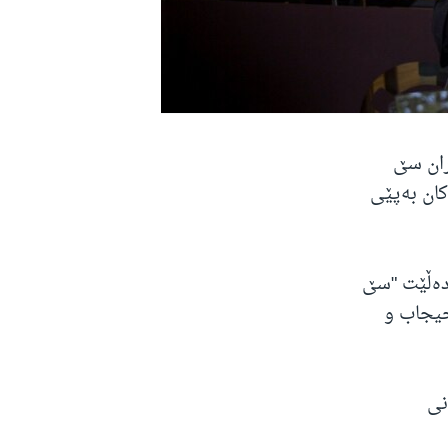
ران سێ
کان بەپێی
 دەڵێت "سێ
حیجاب و
نی