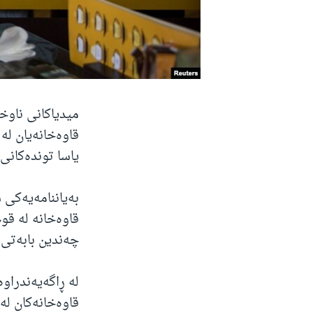
میدیاکانی ناوخ
قاوەخانەیان لە
یاسا توندەکانی
بەیاننامەیەکی 
قاوەخانە لە قو
چەندین بابەتی 
لە ڕاگەیەندراو
قاوەخانەكان لە