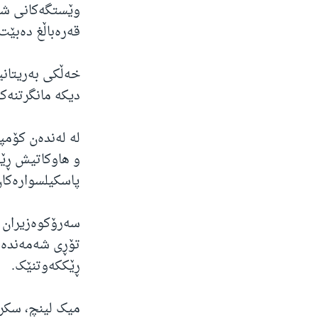
وێستگەکانی شەم
قەرەباڵغ دەبێت
خەڵکی بەریتانی
دیکە مانگرتنەک
لە لەندەن کۆمپ
و هاوکاتیش ڕێگ
پاسکیلسوارەکان
سەرۆکوەزیران ب
تۆڕی شەمەندەفە
ڕێککەوتنێک.
میک لینچ، سکرت