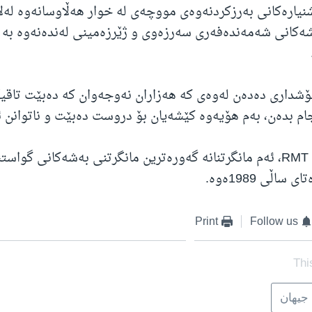
نیارەکانی بەرزکردنەوەی مووچەی لە خوار هەڵاوسانەوە لەل
ەکانی شەمەندەفەری سەرزەوی و ژێرزەمینی لەندەنەوە بە "ق
ۆشداری دەدەن لەوەی کە هەزاران نەوجەوان کە دەبێت تاقی
ام بدەن، بەم هۆیەوە کێشەیان بۆ دروست دەبێت و ناتوانن ئا
بەپێی ڕاپۆرتی RMT، ئەم مانگرتنانە گەورەترین مانگرتنی بەشەکانی گوا
ساڵی 1989ەوە.
Print
Follow us
Thi
جیهان