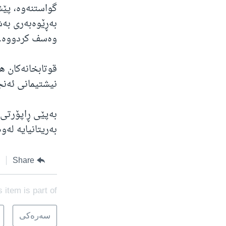
گواستنەوە، پێش
بەڕێوەبەری بەش
وەسف کردووە.
قوتابخانەکان ه
نیشتیمانی ئەنج
بەریتانیایە لەوەتای 
Share
s item is part of
سه‌ره‌کی