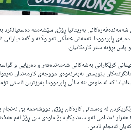
 شەمەندەفەرەکانی بەریتانیا ڕۆژی سێشەممە دەستیانکرد بە
دەیەی ڕابردوودا، ئەمەش خەڵکی ئەو وڵاتە و گەشتیارانی نا
 پاس بڕۆنە سەر کارەکانیان.
مانی کرێکارانی بەشەکانی شەمەندەفەر و دەریایی و گواست
ێت مانگرتنەکان پێویستن لەبەرئەوەی مووچەی کارمەندان نەیتوا
هەڵاوسانی بەریتانیادا کە لە ماوەی 40 ساڵی ڕابردوودا بەرزترین ئا
ێگریکردن لە وەستانی کارەکان ڕۆژی دووشەممە بێ ئەنجام 
واتە زیاتر لە 50 هەزار ئەندامی ئەو سەندیکایە بۆ ماوەی سێ ڕۆژ لەم هەف
ەیان ئەنجام نادەن.