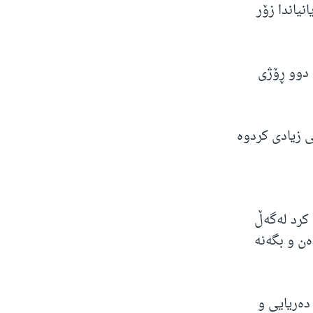
یاندا زۆر
 دوو ڕۆژی
ی زیادی کردوە
کرد لەگەڵ
ەن و بگەنە
دەریایی و