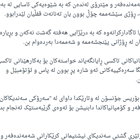
ەندەفەر و مێترۆی لەندەن کە بە شێوەیەکی ئاسایی لە بەیان
، ڕۆژی سێشەممە چۆڵ بوون یان تەنانەت قفڵیان لێدرابوو.
ا ئاگادارکرانەوە کە بە درێژایی هەفتە گەشت نەکەن و بڕیارە
ان لە ڕۆژانی پێنجشەممە و شەممەدا بەردەوام بن.
انیاکانی تاکسی ڕایانگەیاند خواستەکان بۆ بەکارهێنانی تاکس
ا سەرەکییەکانی ئەو شارە پڕ بوون لە پاس و ئۆتۆمبێل و
.
ۆریس جۆنسۆن لە وتارێکدا داوای لە "سەرۆکی سەندیکاکان 
ر و کۆمپانیاکاندا دابنیشن بۆ ئەوەی گرێبەستێک ئەنجام بد
ێری گشتی سەندیکای نیشتیمانی کرێکارانی شەمەندەفەر و 