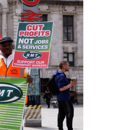
ژیان لە فەرهەنگدا