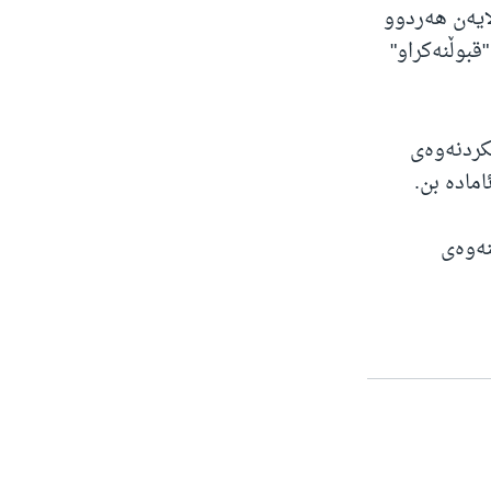
ایەن هەردوو
بوڵنەکراو"
کردنەوەی
مادە بن.
ستنەوەی