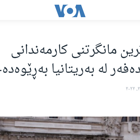
ین مانگرتنی کارمەندانی
فەر لە بەریتانیا بەڕێوەد