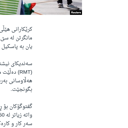
کرێکارانی هێڵی
مانگرتن لە سێ 
یان بە پاسکیل و
سەندیکای نیشتی
(RMT) دەڵ
بگونجێت.
گفتوگۆکان بۆ ڕ
سەر کار و کارەک