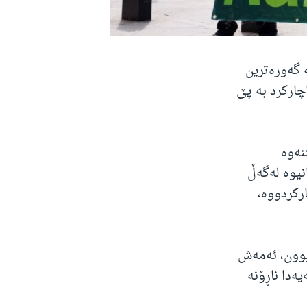
 گەورەترین
چارکرد بە پێ
نەوە
نیوە لەگەڵ
ستی تۆمارکردووە،
بوون، ئەمەش
تەیەدا ناڕۆنە