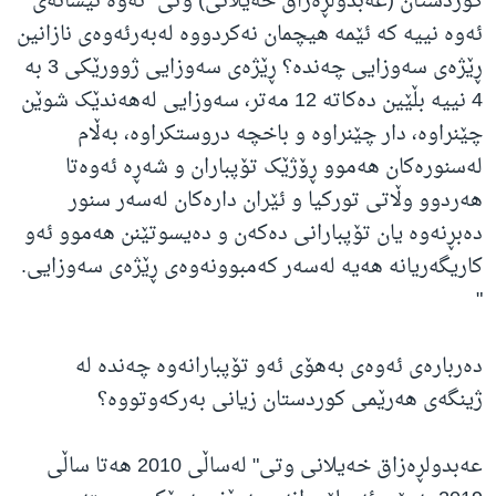
کوردستان (عەبدولڕەزاق خەیلانی) وتی" ئەوە نیشانەی
ئەوە نییە کە ئێمە هیچمان نەکردووە لەبەرئەوەی نازانین
ڕێژەی سەوزایی چەندە؟ ڕێژەی سەوزایی ژوورێکی 3 بە
4 نییە بڵێین دەکاتە 12 مەتر، سەوزایی لەهەندێک شوێن
چێنراوە، دار چێنراوە و باخچە دروستکراوە، بەڵام
لەسنورەکان هەموو ڕۆژێک تۆپباران و شەڕە ئەوەتا
هەردوو وڵاتی تورکیا و ئێران دارەکان لەسەر سنور
دەبڕنەوە یان تۆپبارانی دەکەن و دەیسوتێنن هەموو ئەو
کاریگەریانە هەیە لەسەر کەمبوونەوەی ڕێژەی سەوزایی.
"
دەربارەی ئەوەی بەهۆی ئەو تۆپبارانەوە چەندە لە
ژینگەی هەرێمی کوردستان زیانی بەرکەوتووە؟
عەبدولڕەزاق خەیلانی وتی" لەساڵی 2010 هەتا ساڵی