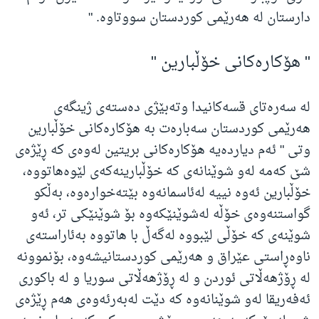
دارستان لە هەرێمی کوردستان سووتاوە. "
" هۆکارەکانی خۆڵبارین "
لە سەرەتای قسەکانیدا وتەبێژی دەستەی ژینگەی
هەرێمی کوردستان سەبارەت بە هۆکارەکانی خۆڵبارین
وتی " ئەم دیاردەیە هۆکارەکانی بریتین لەوەی کە ڕێژەی
شێ کەمە لەو شوێنانەی کە خۆڵبارینەکەی لێوەهاتووە،
خۆڵبارین ئەوە نییە لەئاسمانەوە بێتەخوارەوه،‌ بەڵکو
گواستنەوەی خۆڵە لەشوێنێکەوە بۆ شوێنێکی تر، ئەو
شوێنەی کە خۆڵی لێبووە لەگەڵ با هاتووە بەئاراستەی
ناوەڕاستی عێراق و هەرێمی کوردستانیشەوە، بۆنموونە
لە ڕۆژهەڵاتی ئوردن و لە ڕۆژهەڵاتی سوریا و لە باکوری
ئەفەریقا لەو شوێنانەوە کە دێت لەبەرئەوەی هەم ڕێژەی