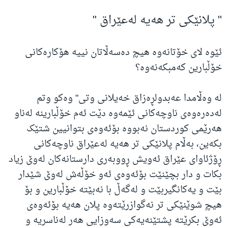
" پلانێکی تر هەیە لەعێراق "
ئێوە لای خۆتانەوە هیچ دەسەڵاتان نییە هۆکارەکانی
خۆڵبارین کەمبکەنەوە؟
لە وەڵامدا عەبدولڕەزاق خەیلانی وتی" وەکو وتم
لەدەرەوەی ناوچەکانی ئێمەوە دێت ئەم خۆڵبارینە لەناو
هەرێمی کوردستان نەبووە بۆئەوەی بتوانیین شتێک
بکەین، بەڵام پلانێکی تر هەیە لەعێراق ناوچەکانی
ڕۆژئاوای عێراق ئەویش ڕووبەری دارستانەکان لەوێ زیاد
بکات و دار بچێنێت بۆئەوەی ئەو خۆڵەش لەوێ شێدار
بێت و یەکانگیربێت و لەگەڵ با نەبێتە خۆڵبارین و بۆ
هیچ شوێنێکی تر نەگوازرێتەوە پلان هەیە بۆئەوەی
ئەوێ بکرێتە پشتێنەیەکی سەوزایی هەر لەناسریە و