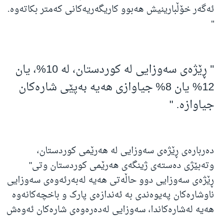
ئەگەر خۆڵبارینیش هەبوو کاریگەریەکانی کەمتر بکاتەوە.
"
" ڕێژەی سەوزایی لە کوردستان، لە 10%،‌ یان
12% یان 8% جیاوازی هەیە بەپێی شارەکان
جیاوازە. "
دەربارەی ڕێژەی سەوزایی لە هەرێمی کوردستان،
وتەبێژی دەستەی ژینگەی هەرێمی کوردستان وتی"
ڕێژەی سەوزایی دوو حاڵەتی هەیە لەبەرئەوەی سەوزایی
ناوشارەکان پەیوەندی بە ئەندازەی پارک و باخچەکانەوە
هەیە لەشارەکاندا، سەوزایی لەدەرەوەی شارەکان ئەوەش