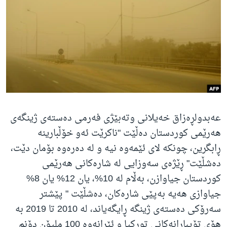
ژیان لە فەرهەنگدا
Learning English
FOLLOW US
زمانه‌کان
عەبدولڕەزاق خەیلانی وتەبێژی فەرمی دەستەی ژینگەی
هەرێمی کوردستان دەڵێت "ناکرێت ئەو خۆڵبارینە
ڕابگرین، چونکە لای ئێمەوە نیە و لە دەرەوە بۆمان دێت،
دەشڵێت" ڕێژەی سەوزایی لە شارەکانی هەرێمی
کوردستان جیاوازن، بەڵام لە 10%،‌ یان 12% یان 8%
جیاوازی هەیە بەپێی شارەکان، دەشڵێت " پێشتر
سەرۆکی دەستەی ژینگە ڕایگەیاند، لە 2010 تا 2019 بە
هۆی تۆپبارانەکانی تورکیا و ئێرانەوە 100 ملیۆن دۆنم