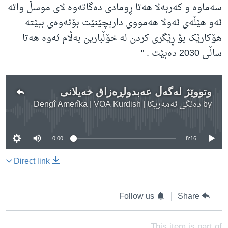
سەماوە و کەربەلا هەتا ڕومادی دەگاتەوە لای موسڵ واتە
ئەو هێڵەی ئەولا هەمووی داربچێنێت بۆئەوەی ببێتە
هۆکارێک بۆ ڕێگری کردن لە خۆڵبارین بەڵام ئەوە هەتا
ساڵی 2030 دەبێت . "
وتووێژ لەگەڵ عەبدولڕەزاق خەیلانی
by
دەنگی ئەمەریکا | Dengî Amerîka | VOA Kurdish
No media source currently available
0:00
8:16
Direct link
Follow us
Share
This item is part of