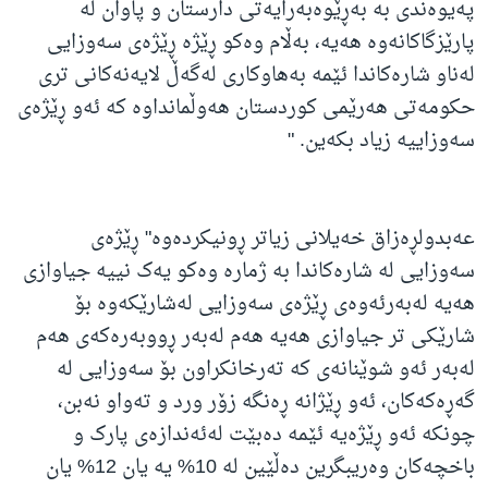
پەیوەندی بە بەڕێوەبەرایەتی دارستان و پاوان لە
پارێزگاکانەوە هەیه،‌ بەڵام وەکو ڕێژە ڕێژەی سەوزایی
لەناو شارەکاندا ئێمە بەهاوکاری لەگەڵ لایەنەکانی تری
حکومەتی هەرێمی کوردستان هەوڵمانداوە کە ئەو ڕێژەی
سەوزاییە زیاد بکەین. "
عەبدولڕەزاق خەیلانی زیاتر ڕونیکردەوە" ڕێژەی
سەوزایی لە شارەکاندا بە ژمارە وەکو یەک نییە جیاوازی
هەیە لەبەرئەوەی ڕێژەی سەوزایی لەشارێکەوە بۆ
شارێکی تر جیاوازی هەیە هەم لەبەر ڕووبەرەکەی هەم
لەبەر ئەو شوێنانەی کە تەرخانکراون بۆ سەوزایی لە
گەڕەکەکان، ئەو ڕێژانە ڕەنگە زۆر ورد و تەواو نەبن،
چونکە ئەو ڕێژەیە ئێمە دەبێت لەئەندازەی پارک و
باخچەکان وەریبگرین دەڵێین لە 10% یە یان 12% یان