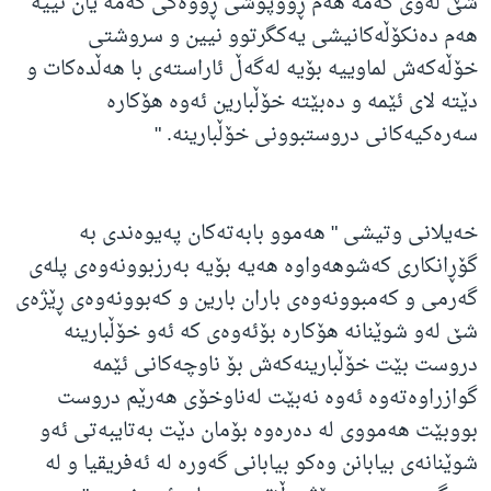
شێ لەوێ کەمە هەم ڕووپۆشی ڕووەکی کەمە یان نییە
هەم دەنکۆڵەکانیشی یەکگرتوو نیین و سروشتی
خۆڵەکەش لماوییە بۆیە لەگەڵ ئاراستەی با هەڵدەکات و
دێتە لای ئێمە و دەبێتە خۆڵبارین ئەوە هۆکارە
سەرەکیەکانی دروستبوونی خۆڵبارینە. "
خەیلانی وتیشی " هەموو بابەتەکان پەیوەندی بە
گۆڕانکاری کەشوهەواوە هەیە بۆیە بەرزبوونەوەی پلەی
گەرمی و کەمبوونەوەی باران بارین و کەبوونەوەی ڕێژەی
شێ لەو شوێنانە هۆکارە بۆئەوەی کە ئەو خۆڵبارینە
دروست بێت خۆڵبارینەکەش بۆ ناوچەکانی ئێمە
گوازراوەتەوە ئەوە نەبێت لەناوخۆی هەرێم دروست
بووبێت هەمووی له ‌دەرەوە بۆمان دێت بەتایبەتی ئەو
شوێنانەی بیابانن وەکو بیابانی گەورە لە ئەفریقیا و لە