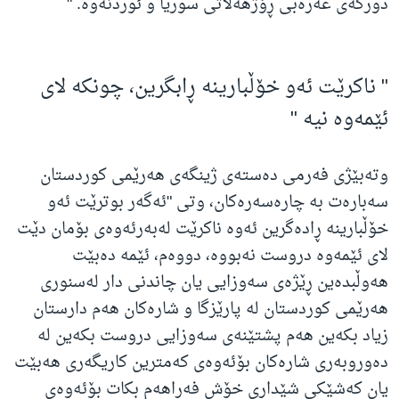
دورگەی عەرەبی ڕۆژهەڵاتی سوریا و ئوردنەوە. "
" ناکرێت ئەو خۆڵبارینە ڕابگرین، چونکە لای
ئێمەوە نیە "
وتەبێژی فەرمی دەستەی ژینگەی هەرێمی کوردستان
سەبارەت بە چارەسەرەکان، وتی "ئەگەر بوترێت ئەو
خۆڵبارینە ڕادەگرین ئەوە ناکرێت لەبەرئەوەی بۆمان دێت
لای ئێمەوە دروست نەبووە، دووەم، ئێمە دەبێت
هەوڵبدەین ڕێژەی سەوزایی یان چاندنی دار لەسنوری
هەرێمی کوردستان لە پارێزگا و شارەکان هەم دارستان
زیاد بکەین هەم پشتێنەی سەوزایی دروست بکەین له
‌دەوروبەری شارەکان بۆئەوەی کەمترین کاریگەری هەبێت
یان کەشێکی شێداری خۆش فەراهەم بکات بۆئەوەی