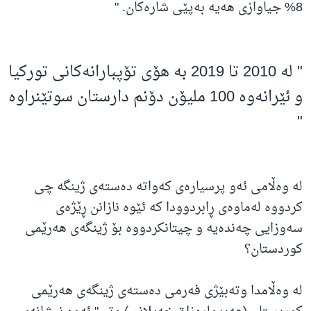
8% جیاوازی هەیە بەپێی شارەکان. "
" لە 2010 تا 2019 بە هۆی تۆپبارانەکانی تورکیا
و ئێرانەوە 100 ملیۆن دۆنم دارستان سوتێنراوە
"
لە وەڵامی ئەو پرسیارەی کەواتە دەستەی ژینگە چی
کردووە لەماوەی ڕابردوودا کە ئێوە نازانن ڕێژەی
سەوزایی چەندەیە و چیتانکردووە بۆ ژینگەی هەرێمی
کوردستان؟
لە وەڵامدا وتەبێژی فەرمی دەستەی ژینگەی هەرێمی