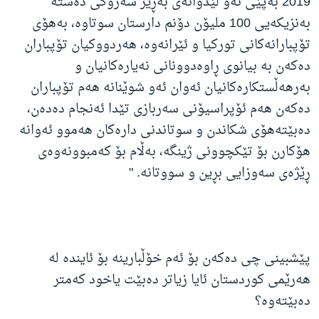
2019 بەپێی ئەو لێدوانەی بەڕێز سەرۆکی دەستە
بەنزیکەیی 100 ملیۆن دۆنم دارستان سوتاوه،‌ بەهۆی
تۆپبارانەکانی تورکیا و ئێرانەوە، هەردووکیان تۆپباران
دەکەن به ‌بیانوی ڕاوەدوونانی نەیارەکانیان و
بەرهەڵستکارەکانیان ئەوان ئەو شوێنانە هەم تۆپباران
دەکەن هەم ئۆپراسیۆنی سەربازی تێدا ئەنجام دەدەن،
دەبێتەهۆی شکاندن و سوتاندنی دارەکان هەموو ئەوانە
هۆکارن بۆ تێکچوونی ژینگه،‌ بەڵام بۆ کەمبوونەوەی
ڕێژەی سەوزایی بڕین و سووتانە. "
پێشبینی چی دەکەن بۆ ئەم خۆڵبارینە بۆ ئایندە لە
هەرێمی کوردستان ئایا زیاتر دەبێت یاخود کەمتر
دەبێتەوە؟