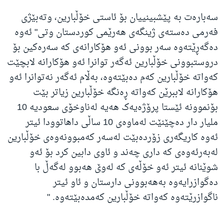
سەبارەت بە پێشبینییان بۆ ئاستی خۆڵبارین، وتەبێژی
فەرمی دەستەی ژینگەی هەرێمی کوردستان وتی" ئەوە
دەگەڕێتەوە سەر بوونی ئەو هۆکارانەی کە سەرەکین بۆ
دروستبوونی خۆڵبارین ئەگەر توانرا ئەو هۆکارانە لابچێت
کەواتە خۆڵبارین کەم دەبێتەوه،‌ بەڵام ئەگەر نەتوانرا ئەو
هۆکارانە لاببرێن کەواتە ڕەنگە خۆڵبارین زیاتر بێت
بۆنموونە ئێستا پرۆژەیەک هەیە لەناوخۆی سعودیە 10
ملیار دار دەچێنێت لەماوەی 10 ساڵی داهاتوودا ئیتر
ئەوە کاریگەری زۆردەبێت لەسەر کەمبوونەوەی خۆڵبارین
لەبەرئەوەی کە داری چەند و ئاوی دابین کرد بۆ ئەو
شوێنانە ئیتر ئەو خۆڵەی کە لەوێ هەبوو لەگەڵ با
دەگوازرایەوە بەهەبوونی دارستان و ئاو ئیتر
ناگوازرێتەوە کەواتە خۆڵبارین کەمدەبێتەوە. "