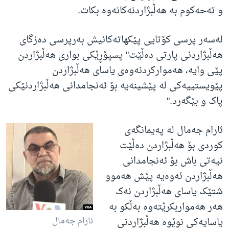
و تەحەکوم بە هەڵبژاردنەکانەوە بکات.
لەسەر پرسی کۆتایی پێکهاتەکانیش بەرپرسی دەزگای
هەڵبژاردنی پارتی دەڵێت" پسپۆڕێکی بواری هەڵبژاردن
پێی وایە، هەموارکردنەوەی یاسای هەڵبژاردن
پێویستییەکی لە پێشینەیە بۆ ئەنجامدانی هەڵبژاردنێکی
پاک و بێگەرد."
ئارام جەمال لە پەیمانگەی
کوردی بۆ هەڵبژاردن دەڵێت
نیەتی باش بۆ ئەنجامدانی
هەڵبژاردن ئەوەیە پێش هەموو
شتێک یاسای هەڵبژاردن نەک
هەر هەمواربکرێتەوە بەڵکو بە
ئارام جەمال
یاسایەکی نوێوە هەڵبژاردنی