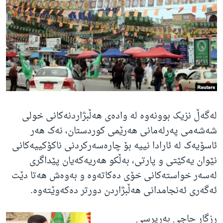
ژیان لە فەرهەنگدا
Learning English
FOLLOW US
زمانه‌کان
لەگەڵ نزیک بوونەوە لە وادەی هەڵبژاردنەکانی خولی
شەشەمی پەرلەمانی هەرێمی کوردستان، نەک هەر
ئاسۆیەک لە ئارادا نییە بۆ چارەسەرکردنی ناکۆکییەکانی
نێوان یەکێتی و پارتی، بەڵکو هەریەکەیان پێداگری
لەسەر خواستەکانی خۆی دەکاتەوە و بەوەش هەتا دێت
ئەگەری ئەنجامدانی هەڵبژاردن دورتر دەکەوێتەوە
.
ڕزگار حاجی بەرپرسی