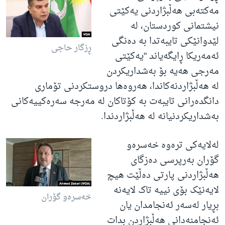
مەکتەبی هەڵبژاردنی یەکێتی
نیشتمانی کوردستان، لە
لێدوانێکی تایبەتدا بە دەنگی
ڕزگار حاجی
ئەمەریکا ڕایگەیاند "یەکێتی
مەرجی هەیە بۆ بەشداریکردن
لە هەڵبژاردنەکاندا، هەروەها دروستکردنی تۆماری
دانگدەرانی تایبەت بە کۆتاکان لە مەرجە سەرەکییەکانی
بەشداریکردنیانە لە هەڵبژاردندا.
لەلایەکی ترەوە خەسرەو
گۆران بەرپرسی دەزگای
هەڵبژاردنی پارتی دەڵێت هیچ
لایەنێک بۆی نییە تاک لایەنە
خەسرەو گۆران
بڕیار لەسەر ئەنجامدان یان
ئەنجامنەدانی هەڵبژاردن بدات