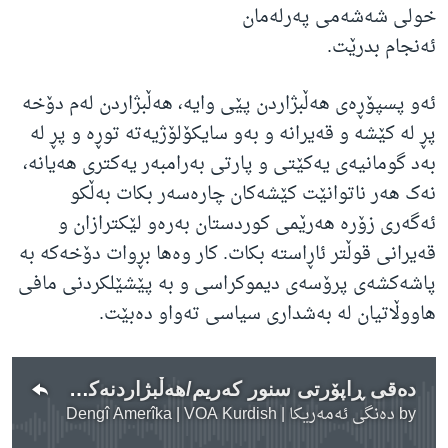
خولی شەشەمی پەرلەمان
ئەنجام بدرێت.
ئەو پسپۆڕەی هەڵبژاردن پێی وایە، هەڵبژاردن لەم دۆخە
پڕ لە کێشە و قەیرانە و بەو سایکۆلۆژیەتە توڕە و پڕ لە
بەد گومانیەی یەکێتی و پارتی بەرامبەر یەکتری هەیانە،
نەک هەر ناتوانێت کێشەکان چارەسەر بکات بەڵکو
ئەگەری زۆرە هەرێمی کوردستان بەرەو لێکترازان و
قەیرانی قوڵتر ئاڕاستە بکات. کار وەها بڕوات دۆخەکە بە
پاشەکشەی پرۆسەی دیموکراسی و بە پێشێلکردنی مافی
هاووڵاتیان لە بەشداری سیاسی تەواو دەبێت.
دەقی ڕاپۆرتی سنور کەریم/هەڵبژاردنەکانی خولی شەشەمی پەرلەمان
by
دەنگی ئەمەریکا | Dengî Amerîka | VOA Kurdish
No media source currently available