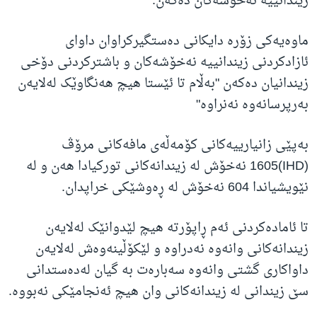
زیندانییە نەخۆشەکان دەکەن.
ماوەیەکی زۆرە دایکانی دەستگیرکراوان داوای
ئازادکردنی زیندانییە نەخۆشەکان و باشترکردنی دۆخی
زیندانیان دەکەن "بەڵام تا ئێستا هیچ هەنگاوێک لەلایەن
بەرپرسانەوە نەنراوە"
بەپێی زانیارییەکانی کۆمەڵەی مافەکانی مرۆڤ
(IHD)1605 نەخۆش لە زیندانەکانی تورکیادا هەن و لە
نێویشیاندا 604 نەخۆش لە ڕەوشێکی خراپدان.
تا ئامادەکردنی ئەم ڕاپۆرتە هیچ لێدوانێک لەلایەن
زیندانەکانی وانەوە نەدراوە و لێکۆڵینەوەش لەلایەن
داواکاری گشتی وانەوە سەبارەت بە گیان لەدەستدانی
سێ زیندانی لە زیندانەکانی وان هیچ ئەنجامێکی نەبووە.