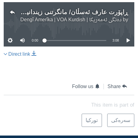
ڕاپۆرت عارف ئەسڵان/ مانگرتنی زیندانیان لە وان
by
دەنگی ئەمەریکا | Dengî Amerîka | VOA Kurdish
No media source currently available
0:00
3:08
Direct link
Follow us
Share
This item is part of
سه‌ره‌کی
تورکیا