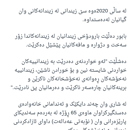
لە ساڵی 2020ەوە سێ زیندانی لە زیندانەکانی وان
گیانیان لەدەستداوە.
بابور دەڵێت بارودۆخی زیندانیان لە زیندانەکاندا زۆر
سەخت و دژوارە و مافەکانیان پێشێل دەکرێت.
دەشڵێت "ئەو خواردنەی دەدرێت بە زیندانییەکان
خواردنی شایستە نین و بۆ خورادن ناشێن، زیندانییە
نەخۆشەکان ڕەوانەی نەخۆشخانەکان ناکرێن و
برینەکانیان چارەسەر ناکرێت و دەرمانیان پێ نادرێت."
لە شاری وان چەند دایکێک و ئەندامانی خانەوادەی
دەستگیرکراوان ماوەی 65 ڕۆژە لە بەردەم سەندیکای
پارێزەرانی وان ( نۆبەتی عەدالەت) داوای ئازادکردنی