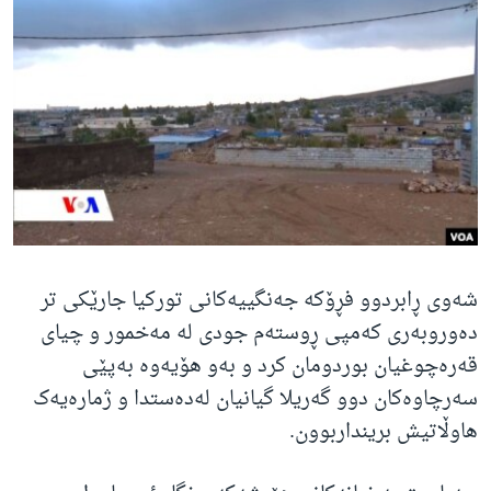
ژیان لە فەرهەنگدا
Learning English
FOLLOW US
زمانه‌کان
شەوی ڕابردوو فڕۆکە جەنگییەکانی تورکیا جارێکی تر
دەوروبەری کەمپی ڕوستەم جودی لە مەخمور و چیای
قەرەچوغیان بوردومان کرد و بەو هۆیەوە بەپێی
سەرچاوەکان دوو گەریلا گیانیان لەدەستدا و ژمارەیەک
هاوڵاتیش برینداربوون.