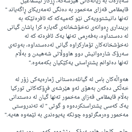
سەبارەت بە زیانەکانی هێرشەکە، ڕزگار ئیسماعیل
قایمقامی قەزای مەخمور بە دەنگی ئەمەریکای ڕاگەیاند "
تەنها دانیشتوویەکی نێو کەمپەکە کە ئافرەتێکە بە
برینداری ڕەوانەی نەخۆشخانەی گەیارە کرا پاشان گیانی
لە دەستداوە، بەفەرمی تەنها یەک ئافرەتە کە لە
نەخۆشخانەکان تۆمارکراوە گیانی لەدەستداوە، بەوتەی
سەرۆک شارەوانیش دوو هاووڵاتی شەهیدن و بەڵام
تەنها دەتوانم پشتڕاستی یەکێکیان بکەمەوە."
هەواڵەکان باس لە گیانلەدەستانی ژمارەیەکی زۆر لە
خەڵکی دەکەن بەهۆی ئەو هێرشەی فڕۆکەکانی تورکیا
بەڵام قایمقامی قەزای مەخمور تەنها گیان لە دەستدانی
یەک کەسی پشتراستکردەوە و گوتی " لە تەندروستی
مەخمور وەرمگرتووە چونکە پەیوەندی بە ئێمەوە هەیە."
حاجی کاچان هاوسەرۆکی پێشووی کەمپی ڕوستەم