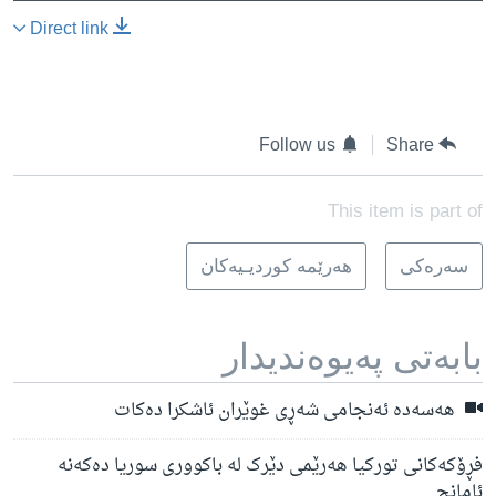
Direct link
Follow us
Share
This item is part of
سه‌ره‌کی
هه‌رێمه‌ کوردیـیه‌کان
بابه‌تی په‌یوه‌ندیدار
هەسەدە ئەنجامی شەڕی غوێران ئاشکرا دەکات
فڕۆکەکانی تورکیا هەرێمی دێرک لە باکووری سوریا دەکەنە
ئامانج