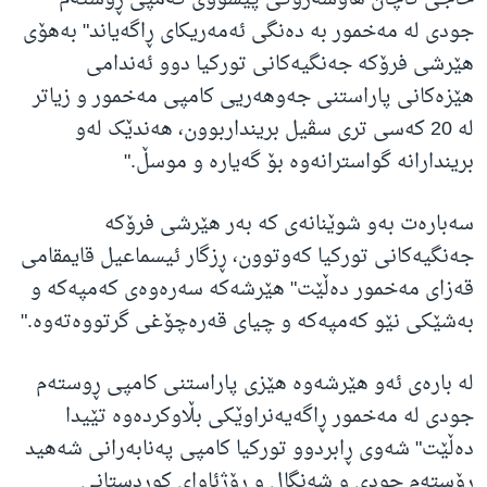
جودی لە مەخمور بە دەنگی ئەمەریکای ڕاگەیاند" بەهۆی
هێرشی فرۆکە جەنگیەکانی تورکیا دوو ئەندامی
هێزەکانی پاراستنی جەوهەریی کامپی مەخمور و زیاتر
لە 20 کەسی تری سڤیل برینداربوون، هەندێک لەو
بریندارانە گواسترانەوە بۆ گەیارە و موسڵ."
سەبارەت بەو شوێنانەی کە بەر هێرشی فرۆکە
جەنگیەکانی تورکیا کەوتوون، ڕزگار ئیسماعیل قایمقامی
قەزای مەخمور دەڵێت" هێرشەکە سەرەوەی کەمپەکە و
بەشێکی نێو کەمپەکە و چیای قەرەچۆغی گرتووەتەوە."
لە بارەی ئەو هێرشەوە هێزی پاراستنی کامپی ڕوستەم
جودی لە مەخمور ڕاگەیەنراوێکی بڵاوکردەوە تێیدا
دەڵێت" شەوی ڕابردوو تورکیا کامپی پەنابەرانی شەهید
ڕۆستەم جودی و شەنگال و ڕۆژئاوای کوردستانی