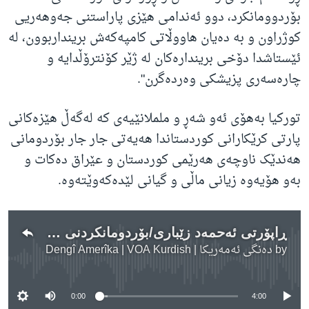
بۆردوومانکرد، دوو ئەندامی هێزی پاراستنی جەوهەریی
کوژراون و بە دەیان هاووڵاتی کامپەکەش برینداربوون، لە
ئێستاشدا دۆخی بریندارەکان لە ژێر کۆنترۆڵدایە و
چارەسەری پزیشکی وەردەگرن".
تورکیا بەهۆی ئەو شەڕ و ململانێیەی کە لەگەڵ هێزەکانی
پارتی کرێکارانی کوردستاندا هەیەتی جار جار بۆردومانی
هەندێک ناوچەی هەرێمی کوردستان و عێراق دەکات و
بەو هۆیەوە زیانی ماڵی و گیانی لێدەکەوێتەوە.
ڕاپۆرتی ئەحمەد زێباری/بۆردومانکردنی کامپی مەخمور
by
دەنگی ئەمەریکا | Dengî Amerîka | VOA Kurdish
No media source currently available
0:00
4:00