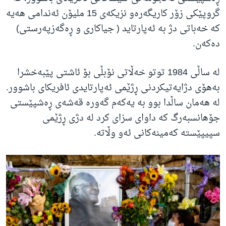
گروپێکی زۆر کاریگەرەو نزیکەی 15 ملیۆن ئەندامی هەیە
کە خەباتی دژ بە ئەپارتاید ( جیاکاری و ڕەگەزپەرستی)
دەکەن.
لە ساڵی 1984 توتو خەڵاتی نۆبڵی بۆ ئاشتی پێبەخشرا
بەهۆی دژایەتیکردنی ڕژێمی ئەپارتایدی ئافریکای باشوور.
لە هەمان ساڵدا بوو بە یەکەم گەورە قەشەی ڕەشپێستی
جۆهانسبەرگ کە داوای سزای کرد لە دژی ڕژێمی
سپیپێستە کەمینەکانی ئەو وڵاتە.