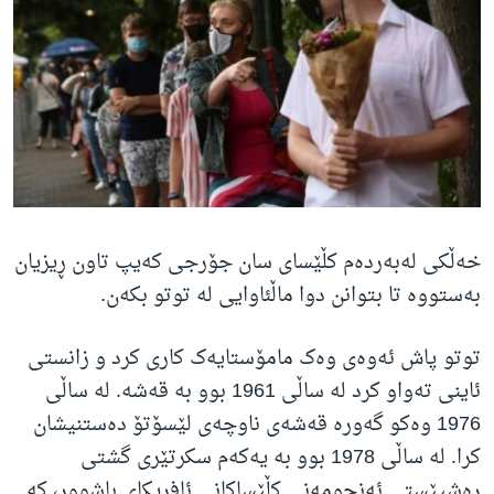
خەڵکی لەبەردەم کڵێسای سان جۆرجی کەیپ تاون ڕیزیان
بەستووە تا بتوانن دوا ماڵئاوایی لە توتو بکەن.
توتو پاش ئەوەی وەک مامۆستایەک کاری کرد و زانستی
ئاینی تەواو کرد لە ساڵی 1961 بوو بە قەشە. لە ساڵی
1976 وەکو گەورە قەشەی ناوچەی لێسۆتۆ دەستنیشان
کرا. لە ساڵی 1978 بوو بە یەکەم سکرتێری گشتی
ڕەشپێستی ئەنجومەنی کڵێساکانی ئافریکای باشوور، کە