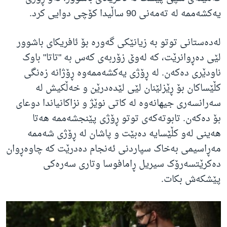
یەکشەممە لە تەمەنی 90 ساڵیدا کۆچی دوایی کرد.
لەدەستانی توتو بە زیانێکی گەورە بۆ ئافریکای باشوور
لێی دەڕوانرێت، کە لەوێ زۆربەی کەس بە "تاتا" باوک
ناودێری دەکەن. لە ڕۆژی یەکشەممەوە ڕۆژانە زەنگی
کڵێساکان بۆ ڕێزلێنان لێی لێدەدرێن و خەڵکیش لە
سەرانسەری جیهانەوە لە کاتی نوێژ و نزاکانیاندا دوعای
بۆ دەکەن. تابوتەکەی توتو ڕۆژی پێنجشەممە هەتا
هەینی لەو کڵێسایە دەبێت و پاشان لە ڕۆژی شەممە
مەڕاسیمی بەخاک سپاردنی ئەنجام دەدرێت کە چاوەڕوان
دەکرێتسەرۆک سیریل ڕامافوسا وتاری سەرەکی
پێشکەش بکات.