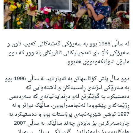
لە ساڵی 1986 بوو بە سەرۆکی قەشەکانی کەیپ تاون و
سەرۆکی کڵێسای ئەنجیلیکانی ئافریکای باشوور کە دوو
ملیۆن شوێنکەوتووی هەبوو.
دوو ساڵ پاش کۆتاییهاتن بە ئەپارتاید لە ساڵی 1996 بوو
بە سەرۆکی لیژنەی ڕاستیەکان و ئاشتەوایی کە
دەستیکرد بە گوێگرتن لەو دڕندایەتیانەی کە سەردەمی
ڕژێمەکەی پێشوودا ئەنجامدرابوون. ساڵێک دواتر و لە
1997 توشی شێرپەنجەی پرۆستات بوو و دەستیکرد بە
چارەسەرکردن بۆ ماوەی چەند ساڵێک. لە ساڵی 2007
هاوکاربوو بۆ دامەزراندنی گروپێکی پیرانی ڕیبەرانی