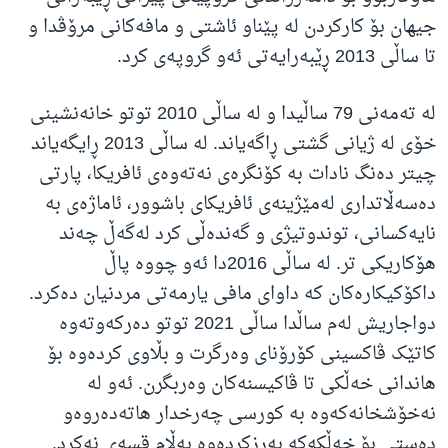
جیهان بۆ کارکردن لە پێناو ئاشتی و مافەکانی مرۆڤدا و
تا ساڵی 2013 ڕێبەرایەتی ئەو گروپەی کرد.
لە تەمەنی 79 ساڵیدا و لە ساڵی 2010 توتو خانەنشینی
خۆی لە ژیانی گشتی ڕاگەیاند. لە ساڵی 2013 ڕایگەیاند
چیتر دەنگ نادات بە کۆنگرەی نەتەوەی ئافریکا، پارتی
دەسەڵاتداری لەمێژینەی ئافریکای باشوور، ئاماژەی بە
نایەکسانی، توندوتیژی و گەندەڵی کرد لەگەڵ چەند
هۆکاریكی تر. لە ساڵی 2016دا ئەو چووە پاڵ
داکۆکیکارەکان کە داوای مافی یارمەتی مردنیان دەکرد.
دواجاریش لەم ساڵدا ساڵی 2021 توتو دەرکەوتەوە
کاتێک ڤاکسینی کۆرۆنای وەرگرت و بڵاوی کردەوە بۆ
هاندانی خەڵکی تا ڤاکیسنەکان وەربگرن. ئەو لە
نەخۆشخانەکەوە بە کورسی چەرخدار هاتەدەروەو
دەستی بۆ خەڵکەکە بەرزکردەوە بەڵام قسەی نەکرد. ​