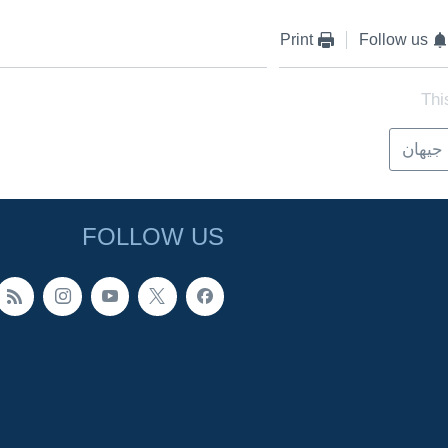
Print
Follow us
Thi
جیهان
FOLLOW US