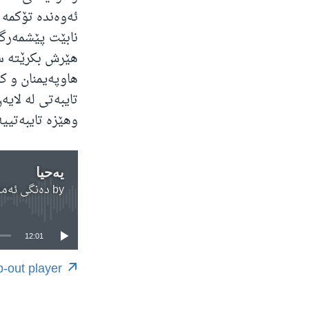
ئەوەندە تۆکمە 
نابێت پێشمەرگە
هێرش بکرێتە س
هاوپەیمنان و ک
تایبەتی لە لای
وهێزە تایبەتییە
یەحیا
by
دەنگی ئەمەریکا | OA Kurdish
12:01
-out player