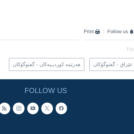
Print
Follow us
Thi
عێراق - گفتوگۆکان
هه‌رێمه‌ کوردیـیه‌کان - گفتوگۆکان
FOLLOW US