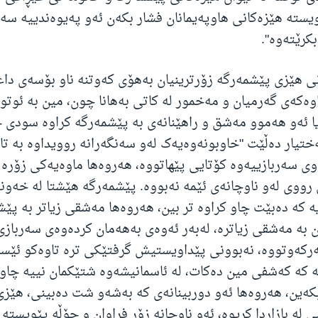
یستە هێزەکانی هاوپەیمانان فشار بکەن ئەو پەیوەندییە سەر
کرێتەوە".
انی هێزی پێشمەرگە زۆرترینیان بەهۆی کەوتنە ناو بۆسەی دا
وەکەی گەرمیان و مەخمور لە کاتی بەهانا چون، مین بە ئوتومب
یا ئەو هەموو مەشق و راهێنانەی بە پێشمەرگە کراوە سودی 
ی سەربازییەوە کۆتایی پێهاتووە، هەروەها ماوەیەکی زۆرە
ووی لەو ناوچانەی ئێمە نەبووە. پێشمەرگە هێشتا لە خەون
ە کە دەبێت چاو کراوە تر بین، هەروەها مەشقی زیاتر بە پێ
ن بە مەشقی زیاترە، لەبەر ئەوەی بەهەمان کردەوەی سەربازی
ەرکەوتووە، نەبوونی پێداویستیش گرفتێکی ترە تاوەکو ئێستا
یە کە کەشفی مین دەکات، لە ئاسمانیشەوە شتێکمان نییە چاو
ەین، هەروەها ئەو دوربینانەی کە بەشەو شت دەبینی، هێز
 لە بازاڕدا کڕیوە، ئەو ناوچانە زۆر فراوان و چۆڵە پێویستە