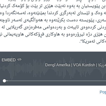
بن پێویستیان بە بەوە نەبێت هێزی تر بێت بۆ کۆمەک کردنیا
 وەک و ئێستای لەبەرگری کردندا بمێنێتەوە، لەسەنگەردا وەس
ەری، پێویستە دەست بکرێتەوە بە هەواڵگیەی لەسەر ناوچە
ردنی کردەوەی تایبەت و بەردەوامی مەفرەزەی گەریلایی لە ن
ەن هێزی دژە تیرۆرەوەو بە هاوکاری فڕۆکەکانی هاوپەیمانی ن
کانی ئەمریکا".
EMBED
Dengî Amerîka | V
No media source currently available
Pop
EMBED