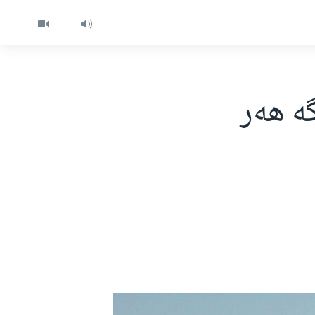
گە هەر