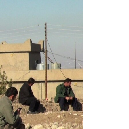
ژیان لە فەرهەنگدا