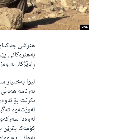
هێرشی چەکدارەک
بەهێزەکانی پێش
ڕاوێژکار لە وەزارەتی پێشمەرگە 21 
لیوا بەختیار س
بەرنامە هەوڵی 
بکرێت بۆ ئەوەی
لەوێشەوە تەگبی
لەوەدا سەرکەوت
کۆمەک بکرێن بۆ
نەمانی پەیوەند