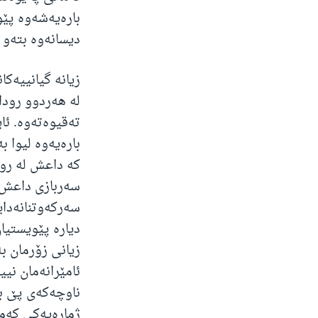
بارەیەشەوە پێو
دیسانەوە بتەو ب
زیانە گیانییەک
لە هەردوو رودا
تەقیوەتەوە. ئا
کە داعش لە روو
سەربازی داعش ر
سەرکەوتنانەدای
دیارە پێویستیا
زیانی زۆرمان ب
ئامێرانەمان نی
ناوچەکەی پێ بک
ژمارەیەکی کەمی