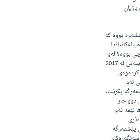
بازیان
عشەوە بووە کە
یلەکانیاندا
چی بووە؟ لەو
بارەیەوە لیوا بەختیار دەڵێت "خاوبونەوەیەک لەو سەنگەرانە روویداوە بە تایبەتی لە 2017
 کردەوەی
ی ئەو
شمەرگە بکرێت،
 دوو جار
 ئێمە ئەو
دێری
ی پێشمەرگە
 سەنگەرەکان