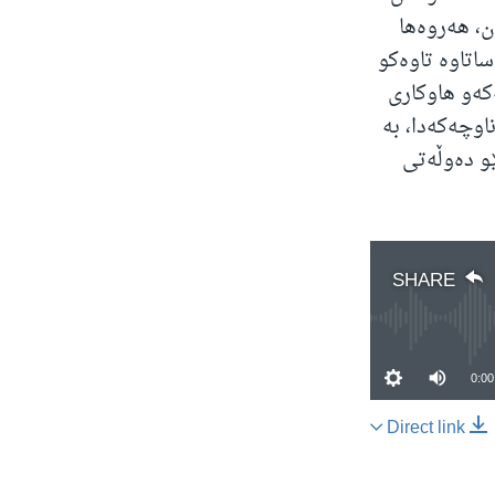
ن، هەروەها
اتاوە تاوەکو
کەو هاوکاری
اوچەکەدا، بە
ێو دەوڵەتی
SHARE
0:00
Direct link
SHARE