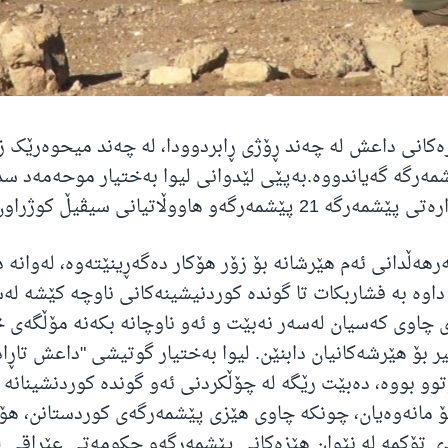
انی داعش لە چەند ڕۆژی ڕابردوودا، لە چەند میحوەرێک زی
مەرگە گەیاندووە.بەپێی لێدوانی لیوا بەختیار موحەمەد س
پێشمەرگەو هاووڵاتیانی سیڤیڵ کوژراون.
ەرهەڵدانی ئەم هێرشانە بۆ زۆر هۆکار دەگەڕینێتەوە، لەوانە 
داوە بە فشاربکات تا گوندە کوردنیشینەکانی ناوچە کێشە ل
 چاوی کەسیان لەسەر نەبێت و ئەو ناوچانە بکەنە مۆڵگەی خ
ر بۆ هێرشەکانیان دابنێن. لیوا بەختیار گوتیشی "داعش تاڕا
وو بووە، دەبێت رێگە لە چۆڵکردنی ئەو گوندە کوردنشینانە 
 مانەوەیان، چونکە چاوی هێزی پێشمەرگەی کوردستانن، هۆک
ی تۆکمە لە نێوان هێزەکانی پێشمەرگەو حکومەتی عێڕاقی ل