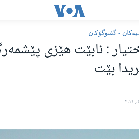
ـیه‌کان - گفتوگۆکان
ختیار : نابێت هێزی پێشمەر
ریدا بێت