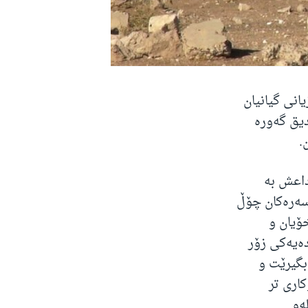
انی گیانیان
دیق گەورە
داعش بە
ەسەرەکان چۆڵ
ۆیان و
دەیەکی زۆر
بگیرێت و
اری تر
ەو