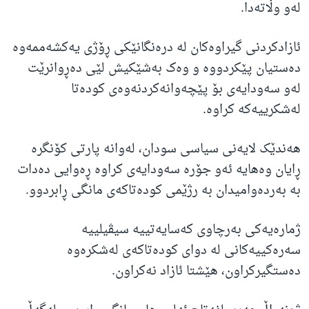
لەو وڵاتەدا.
ئازادکردنی گیراوەکان لە درەنگانێکی ڕۆژی یەکشەممەوە
دەستیان پێکردووە و وەک بەشێکیش لێی دەڕوانرێت
لەو سەودایەی بۆ پێچەوانەکردنەوەی کودەتا
لەشکرییەکە کراوە.
هەندێک لایەنی سیاسی سودان، لەوانە پارتی کۆنگرە
ڕایان وەهایە ئەو جۆرە سەودایەی کراوە ڕەوایی دەدات
بە بەردەوامیدان بە رژێمی کودەتاکەی مانگی ڕابردوو.
ژمارەیەکی بەرچاوی کەسایەتییە سیڤیلییە
سەرەکییەکانی لە دوای کودەتاکەی لەشکرەوە
دەستگیرکراون، هێشتا ئازاد نەکراون.