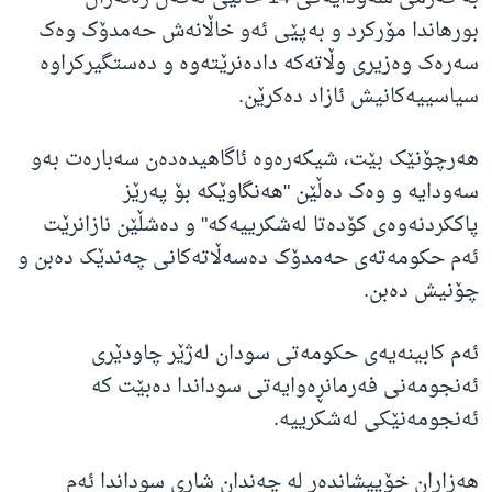
بورهاندا مۆرکرد و بەپێی ئەو خاڵانەش حەمدۆک وەک
سەرەک وەزیری وڵاتەکە دادەنرێتەوە و دەستگیرکراوە
سیاسییەکانیش ئازاد دەکرێن.
هەرچۆنێک بێت، شیکەرەوە ئاگاهیدەدەن سەبارەت بەو
سەودایە و وەک دەڵێن "هەنگاوێکە بۆ پەرێز
پاککردنەوەی کۆدەتا لەشکرییەکە" و دەشڵێن نازانرێت
ئەم حکومەتەی حەمدۆک دەسەڵاتەکانی چەندێک دەبن و
چۆنیش دەبن.
ئەم کابینەیەی حکومەتی سودان لەژێر چاودێری
ئەنجومەنی فەرمانڕەوایەتی سوداندا دەبێت کە
ئەنجومەنێکی لەشکرییە.
هەزاران خۆپیشاندەر لە چەندان شاری سوداندا ئەم