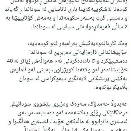
ژەنەراڵ عەبدولفەتاح ئەلبورهان مانگی ڕابردوو لەگەڵ
کودەتا لەشکرییەکەیدا باری نائاسایی لە سوداندا ڕاگەیاند
و دەستی گرت بەسەر حکومەتدا و بەمەش کۆتاییهێنا بە
2 ساڵی فەرمانڕەوایەتی سیڤیلی لە سوداندا.
وەک کاردانەوەیەکیش بەرامبەر ئەو کودەتایە،
خۆپیشاندانی ةارەزایەتی دەربڕین لە سوداندا
دەستیپێکرد و تا ئامادەکردنی ئەم هەواڵەش زیاتر لە 40
خۆپیشاندەر لەو ولاتەدا کورژراون، بەپێی ئەو ئامارەی
یەکێتی پزیشکانی لایەنگری دیموکراسی لە سودان
بڵاویکردۆتەوە.
عەبدوڵا حەمدۆک، سەرەک وەزیری پێشووی سودانیش
درەنگانێکی ڕۆژی یەکشەەمە ئەو دەستبەسەرییەی
لەسەری دانرابوو لە ماڵەکەی خۆیدا، لەسەری هەڵگیرا و
بە فەرمی سەودایەکی 14 خاڵیی لەگەڵ ژەنەراڵ