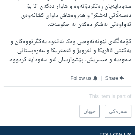
سەودایەیان ڕەتکردۆتەوە و هاوار دەکەن "نا بۆ
دەسەڵاتی لەشکر" و هەروەهاش داوای کشانەوەی
تەواوەتی لەشکر دەکەن لە حکومەت.
کۆمەڵگەی نێونەتەوەیی وەک نەتەوە یەکگرتووەکان و
یەکێتی ئافریکا و نەرویژ و ئەمەریکا و عەرەبستانی
سعودیە و میسریش، پێشوازییان لەو سەودایە کردووە.
Follow us
Share
This item is part of
سه‌ره‌کی
جیهان
FOLLOW US