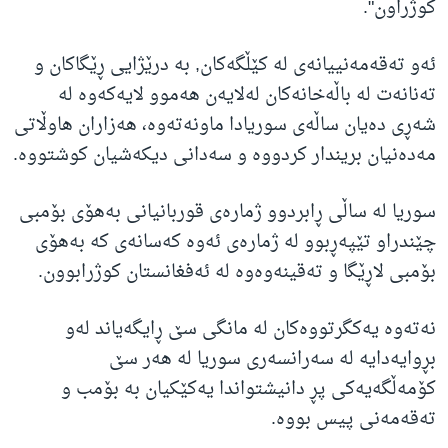
کوژراون".
ئەو تەقەمەنییانەی لە کێڵگەکان, بە درێژایی ڕێگاکان و
تەنانەت لە باڵەخانەکان لەلایەن هەموو لایەکەوە لە
شەڕی دەیان ساڵەی سوریادا ماونەتەوە، هەزاران هاوڵاتی
مەدەنیان بریندار کردووە و سەدانی دیکەشیان کوشتووە.
سوریا لە ساڵی ڕابردوو ژمارەی قوربانیانی بەهۆی بۆمبی
چێندراو تێپەڕبوو لە ژمارەی ئەوە کەسانەی کە بەهۆی
بۆمبی لاڕێگا و تەقینەوەوە لە ئەفغانستان کوژرابوون.
نەتەوە یەکگرتووەکان لە مانگی سێ ڕایگەیاند لەو
بڕوایەدایە لە سەرانسەری سوریا لە هەر سێ
کۆمەڵگەیەکی پڕ دانیشتواندا یەکێکیان بە بۆمب و
تەقەمەنی پیس بووە.