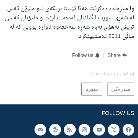
وا مەزەندە دەکرێت هەتا ئێستا نزیکەی نیو ملیۆن کەس
لە شەڕی سوریادا گیانیان لەدەستدابێت و ملیۆنان کەسی
تریش بەهۆی ئەوە شەڕە سەختەوە ئاوارە بووبن کە لە
ساڵی 2011 دەستیپێکرد.
Follow us
Share
This item is part of
سه‌ره‌کی
سوریا
FOLLOW US