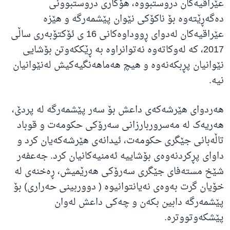
عێراقیەکان دروستبووە، هۆکاری دروستبوونی
دەگەڕێتەوە بۆ ناکۆکی نێوان پێشمەرگە و هێزە
عێراقیەکان لەدوای ڕووداوەکانی 16 ی ئۆکتۆبەری ساڵی
2017، کە لەوکاتەوە نەتوانراوە بە ڕێککەوتن بۆشایی
نێوانیان پڕبکەنەوە و هیچ هەماهەنگیەکیش لەنێوانیان
نیە.
هەردوای هێرشەکەی داعش بۆ سەر پێشمەرگە لە پردێ،
هەریەک لە مەسروربارزانی سەرۆکی حکومەت و قوباد
تاڵەبانی جێگری حکومەت، ئیدانەی هێرشەکەیان کرد و
داوای پڕکردنەوەی بۆشاییە ئەمنیەکانیان کرد. جەعفەر
شێخ مستەفای جێگری سەرۆکی هەرێمیش، ڕەخنەی لە
خۆیان گرت بەوەی نەیانتوانیوە ( دووربینی حەراری) بۆ
پێشمەرگە دابین بکەن و چەکی داعش لەوان
پێشکەوتووترە.