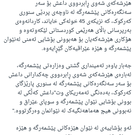
هێرشەکەی شەوی ڕابردووی داعش بۆ سەر
سەنگەرەکانی پێشمەرگە لە ناوچەی پردێی سنوری
کەرکوک، کە نزیکەی 45 خولەکی خایاند، کاردانەوەی
بەرپرسانی باڵای هەرێمی کوردستانی لێکەوتەوە و
هۆکاری هێرشەکەیان بۆ هەبوونی بۆشایی ئەمنی لەنێوان
پێشمەرگە و هێزە عێراقیەکان گێڕایەوە.
جەبار یاوەر ئەمینداری گشتی وەزارەتی پێشمەرگە،
لەبارەی هێرشەکەی شەوی ڕابردووی چەکدارانی داعش
بۆ سەر سەنگەرەکانی پێشمەرگە لە سنوری پارێزگای
کەرکوک، بەدەنگی ئەمەریکای وت"داعش کەڵکی لە
بوونی بۆشایی نێوان پێشمەرگە و سوپای عێراق و
نەبوونی هیچ هەماهەنگیەک لە نێوانمان وەرگرتووە."
ئەو بۆشاییەی لە نێوان هێزەکانی پێشمەرگە و هێزە