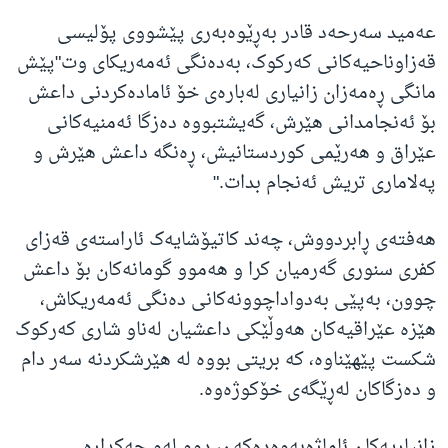
عەمید سەرحەد قادر بەڕێوەبەری پێشووی پۆلیسی
قەزاوناحیەکانی کەرکوک، بەدەنگی ئەمەریکای وت"پێش
مانگی ڕەمەزان زانیاری لەبارەی خۆ ئامادەکردنی داعش
بۆ ئەنجامدانی هێرش، گەیشتبووە دەزگا ئەمنیەکانی
عێراق و هەرێمی کوردستانیش، ڕەنگە داعش هێرش و
پەلاماری تریش ئەنجام بدات."
هەفتەی ڕابردووش، چەند کاتیۆشایەک ئاراستەی قەزای
کفری سنوری گەرمیان کرا و هەموو گومانەکان بۆ داعش
چوون، بەپێی بەدواداچوونەکانی دەنگی ئەمەریکاش،
هێزە عێراقیەکان هەوڵێکی داعشیان لەناو شاری کەرکوک
شکست پێهێناوە، کە بریتی بووە لە هێرشکردنە سەر دام
و دەزگاکان لەڕێگەی خۆکوژەوە.
زانیاریەکان ئاماژەبەوەدەکەن، دوو لەو چەکدارە