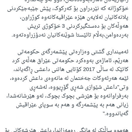
خۆکوژانە کە نێردراون بۆ کەرکوک، پێش جێبەجێکردنی
پلانەکانیان لەلایەن هێزە عێراقیەکانەوە کوژراون،
هەوڵەکان بۆ دەستگیرکردنی 3 خۆکوژی تریش
بەردەوامن،بەڵام تائێستا شوێنەکانیان نەدۆزراوەتەوە.
ئەمینداری گشتی وەزارەتی پێشمەرگەی حکومەتی
هەرێم، ئاماژەی بەوەکرد حکومەتی عێراق هەڵەی کرد
کاتێک لە ساڵی 2017 کۆتایی هاتنی داعشی ڕاگەیاند،
ئێمە هەرئەوکات جەختمان لە مانەوەی داعش کردەوە،
وتی"داعش شێوازی شەڕی گۆڕیووە، لەشەڕی
بەرفراوانەوە بۆ هێرشی بچوک بچوک، لەو هێرشانەشدا،
زیانی هەم بە پێشمەرگە و هەم بە سوپای عێراقیش
گەیاندووە."
هەموو ساڵێک لە مانگی ڕەمەزاندا، داعش هێرشەکانی بۆ