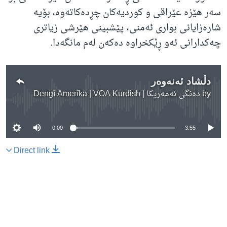
سەر هێزە عێراقی و کوردیەکان چڕدەکاتەوە، بۆیە
شارەزایانی بواری ئەمنی، پێشبینی هێرشی زیاتری
چەکدارانی ئەو ڕێکخراوە دەکەن لەم مانگەدا.
دڵشاد ئەنەوەر
by
دەنگی ئەمەریکا | Dengî Amerîka | VOA Kurdish
No media source currently available
0:00
3:55
Direct link