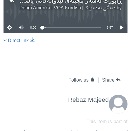
ڕاپۆرت لەسەر بنچینەی لێدوانەکانی یاسین تەها
by
دەنگی ئەمەریکا | Dengî Amerîka | VOA Kurdish
No media source currently available
0:00
3:57
Direct link
Follow us
Share
Rebaz Majeed
This item is part of