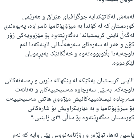
ئەمەش لەکاتێکدایە جوگرافیای عێراق و هەرێمی
کوردستان کە لە کۆندا بە میزۆپۆتامیا ناسراوە، پەیوەندی
لەگەڵ ئاینی کریستیاندا دەگەڕێتەوە بۆ مێژوویەکی زۆر
کۆن و هەر لە سەرەتای سەرهەڵدانی ئاینەکەدا لەم
ناوچەیەدا بڵاوبووەتەوە و خەڵکانێک پەیڕەویان
لێکردووە.
"ئاینی کریستیان یەکێکە لە پێکهاتە دێرین و ڕەسەنەکانی
ناوچەکە. بەپێی سەرچاوە مەسیحییەکان و تەنانەت
سەرچاوە ئیسلامییەکانیش مێژووی هاتنی مەسیحییەت
بۆ میزۆپۆتامیا و بە دیاریکراویش بۆ شارەکانی
کوردستان دەگەڕێتەوە بۆ ساڵی ٢٩ی زاینیی."
یاسین تەها، توێژەر و ڕۆژنامەنووس پێی وایە کە ئەم