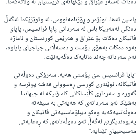
دەدات لەسەر عێراق و پێکهاتەی کریستیان لە وڵاتەکەدا.
یاسین تەها، توێژەر و ڕۆژنامەنووس، لە وتوێژێکدا لەگەڵ
دەنگی ئەمەریکا باس لە سەردانی پاپا فرانسیس، پاپای
ڤاتیکان دەکات بۆ عێراق و هەرێمی کوردستان و ئاماژە
بەوە دەکات بەهۆی پۆست و دەسەڵاتی جیاجیای پاپاوە،
ئەم سەردانە چەند مانایەک دەگەیەنێت.
"پاپا فرانسیس سێ پۆستی هەیە. سەرۆکی دەوڵەتی
ڤاتیکانە، نوێنەری کورسی ڕەسوولی قەشە پوترسە و
گەورە و سەرداری کڵێساکانی کاسۆلیکە لە جیهاندا.
بەشێک لەو سەردانەی کە هەیەتی بە سیفەتە
دەوڵەتییەکەیە وەکو دیبلۆماسییەتی ڤاتیکان و
پەیوەندیگرتن لەگەڵ ئەو دەوڵەتانەی کە ڕەعایەتی
مەسیحییان تێدایە."