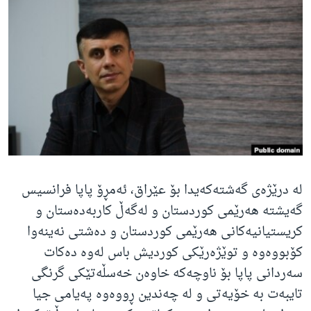
ژیان لە فەرهەنگدا
Learning English
FOLLOW US
زمانه‌کان
لە درێژەی گەشتەکەیدا بۆ عێراق، ئەمڕۆ پاپا فرانسیس
گەیشتە هەرێمی کوردستان و لەگەڵ کاربەدەستان و
کریستیانیەکانی هەرێمی کوردستان و دەشتی نەینەوا
کۆبووەوە و توێژەرێکی کوردیش باس لەوە دەکات
سەردانی پاپا بۆ ناوچەکە خاوەن خەسڵەتێکی گرنگی
تایبەت بە خۆیەتی و لە چەندین ڕووەوە پەیامی جیا