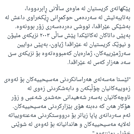
پێکهاتەی کریستیان لە ماوەی ساڵانی ڕابردوودا،
بەتایبەتیش لە سەردەمی حوکمڕانی ڕێکخراوی داعش لە
بەشێکی عێراقدا، تووشی دەردەسەری زۆر بوونەوە.
بەپێی داتاکان لەکاتێکدا پێش ساڵی ٢٠٠٣ نزیکەی ملیۆن
و نیوێک کریستیان لە عێراقدا ژیاون، بەپێی دوایین
سەرژمێرییەکان، ژمارەیان کەمبووەتەوە بۆ نزیکەی سێ
سەد هەزار کەس لە عێراقدا.
"ئێستا مەسەلەی هەراسانکردنی مەسیحییەکان بۆ ئەوەی
زەوییەکانیان چۆڵبکەن و دابەشکردنی زەوی لە
ناوچەکانیان بەسەر شەهیدانی حەشدی شەعبی و زۆر
هۆکار هەن کە دەبنە هۆی بێزارکردنی مەسیحییەکان.
ئەم سەردانەی پاپا زیاتر بۆ درووستکردنی مەعنەوییاتە
لەلایە مەسیحییەکان و هاندانیانە بۆ ئەوەی لە شوێنی
خۆیان بمێننەوە."