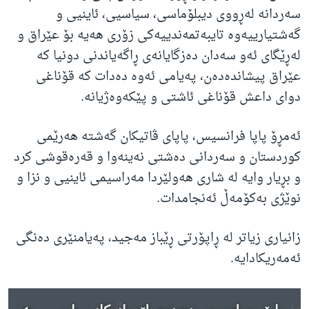
سەردانە لەڕووی دیبلۆماسی، سیاسیی، ئاینیی و
گەشتیارییەوە تایبەتمەندییەکی زۆری هەیە بۆ عێراق و
لەڕێگای ئەو سەدان دەزگایانەی ڕاگەیاندنی دونیا کە
عێراق پیشاندەدەن، پەیامی ئەوە دەدات کە قۆناغی
دوای داعش قۆناغی ئاشتی و پێکەوەژیانە.
ئەمڕۆ پاپا فرانسیس، پاپای ڤاتیکان گەشتە هەرێمی
کوردستان و سەردانی دەشتی نەینەوا و قەرەقوشی کرد
و بڕیار وایە لە شاری هەولێردا مەراسیمی ئاینیی و نزا و
نوێژی بەکۆمەڵ ئەنجامدات.
زانیاری زیاتر لە ڕاپۆرتی ڕێباز مەجید، پەیامنێری دەنگی
ئەمەریکادایە.