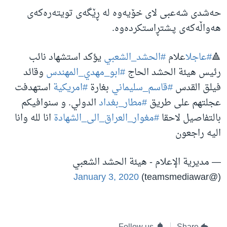
حەشدی شەعبی لای خۆیەوە لە ڕێگەی تویتەرەکەی
هەواڵەکەی پـشتڕاستکردەوە.
🔺
#عاجل
اعلام
#الحشد_الشعبي
يؤكد استشهاد نائب
رئيس هيئة الحشد الحاج
#ابو_مهدي_المهندس
وقائد
فيلق القدس
#قاسم_سليماني
بغارة
#امريكية
استهدفت
عجلتهم على طريق
#مطار_بغداد
الدولي. و سنوافيكم
بالتفاصيل لاحقا
#مغوار_العراق_الى_الشهادة
انا لله وانا
اليه راجعون
— مديرية الإعلام - هيئة الحشد الشعبي
January 3, 2020
(@teamsmediawar)
Follow us
Share