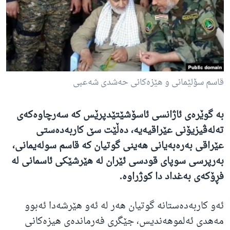
ژیان لە فەرهەنگدا
Learning English
FOLLOW US
قاسم سۆلێمانی و هێزه‌کانی حه‌شدی شه‌عبی
زمانه‌کان
به‌ گوێره‌ی ئاژانسی ئاسۆشێتێدپرێس که‌ سه‌رچاوه‌که‌ی
ته‌له‌ڤیزیۆنی عێراقیه‌یە، ده‌ڵێت سێ کاربه‌ده‌ستی
عێراقی بەرەبەیانی هه‌ینی گوتیان که‌ قاسم سوله‌یمانی،
به‌رپرسی سوپای قودسی ئێران له‌ هێرشێکی ئاسمانی له‌
فڕۆکه‌ی به‌غداد دا کوژراوە.
ئه‌و کاربه‌ده‌ستانه‌ گوتیان هه‌ر له‌ ئه‌و هێرشه‌دا ئه‌بوو
مه‌هدی ئه‌لموهه‌ندیس، جێگری فه‌رمانده‌ی هیزه‌کانی