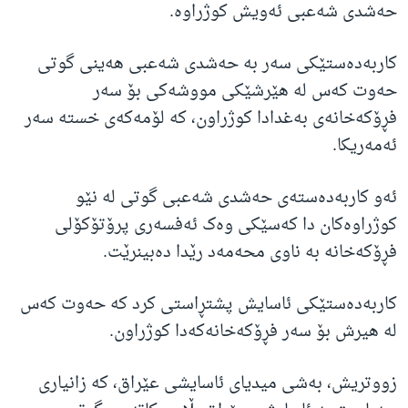
حه‌شدی شه‌عبی ئەویش کوژراوه‌.
کاربه‌ده‌ستێکی سه‌ر به‌ حه‌شدی شه‌عبی هه‌ینی گوتی
حه‌وت که‌س له‌ هێرشێکی مووشه‌کی بۆ سه‌ر
فڕۆکه‌خانه‌ی به‌غدادا کوژراون، که‌ لۆمه‌که‌ی خسته‌ سه‌ر
ئه‌مه‌ریکا.
ئه‌و کاربه‌ده‌سته‌ی حه‌شدی شه‌عبی گوتی له‌ نێو
کوژراوه‌کان دا که‌سێکی وه‌ک ئه‌فسه‌ری پرۆتۆکۆلی
فڕۆکه‌خانه‌ به‌ ناوی محه‌مه‌د رێدا ده‌بینرێت.
کاربه‌ده‌ستێکی ئاسایش پشتڕاستی کرد که‌ حه‌وت که‌س
له‌ هیرش بۆ سه‌ر فڕۆکه‌خانه‌که‌دا کوژراون.
زووتریش، به‌شی میدیای ئاسایشی عێراق، که‌ زانیاری