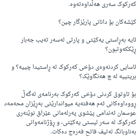
کەرکوک سەری هەڵداوەتەوە.
کێشەکان بۆ دانانی پارێزگار چین؟
ئایە بەڕاستی یەکێتی و پارتی لەسەر تەیب جەبار
ڕێککەوتبون؟
ئاسایی کردنەوەی دۆخی کەرکوک لە ڕاستیدا چییە؟ و
بریتییە لە چ هەنگاوێک؟
بۆ تاوتوێ کردنی دۆخی کەرکوک بەرنامەی لەگەڵ
ڕووداوەکانی ئەم هەفتەیە میواندارێتی بەڕێزان محەمەد
عوسمان ئەندامی پێشوی پەرلەمانی عێراق نوێنەری
کەرکوک لە سەر لیستی یەكێتی، و ڕۆژنامەوانی
بەناوبانگ لەتیف فاتح فەرەج دەکات.