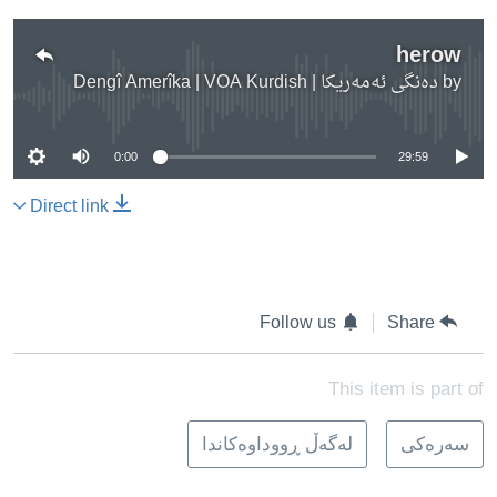
herow
by
دەنگی ئەمەریکا | Dengî Amerîka | VOA Kurdish
No media source currently available
0:00
29:59
Direct link
Follow us
Share
This item is part of
سه‌ره‌کی
له‌گه‌ڵ ڕووداوه‌کاندا