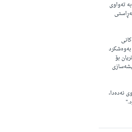
بە تەواوی
بەڕاستی
کانی
 بەوەشکرد
 ملیار دۆلاری زیاتریان بۆ
 هەلی کار لە پیشەسازی
ی نەدەدا،
."