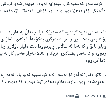
 کردە سەر کەشتیەکان، پێموایە ئەوەی دوێنێ شەو کردتان 
ڵامێکی زۆر بەهێز بوو، و من پیرۆزبایی ئەوەتان لێدەکەم. 
دا جەختی لەوە کردەوە کە سەرۆک ترامپ پاڵ بە هاوپەیمانە
بۆ ئەوەی بەشداری زیاتر لە بەرگری بەکۆمەڵدا بکەن. ئاماژەی
ئەندامانی ئەوروپای ناتۆ و کەنەدا لە ساڵانی ڕابردوودا 258
بەرگری خەرجکردووە و ئەمەش پشتگیری نزیکەی 200 هەزار
ادا کردووە.
ناتۆ وتی "ئەگەر تۆ لەسەر ئەم کورسییە نەبوایای ئەمە ڕوو
هەڕەشەی ڕووسیایە، بەڵام بەهۆی تۆشەوەیە، تۆ ئەوەت کرد
Print
Follow us