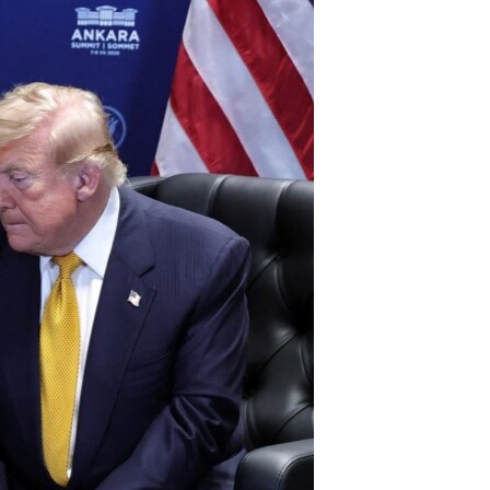
ژیان لە فەرهەنگدا