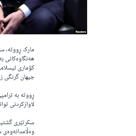
مارک ڕووتە، سک
هەنگاوەکانی بە
کۆماری ئیسلامی
جیهان گرنگی زۆ
ڕووتە بە ترامپی
لاوازکردنی توان
سکرتێری گشتیی 
وەڵامدانەوەی س