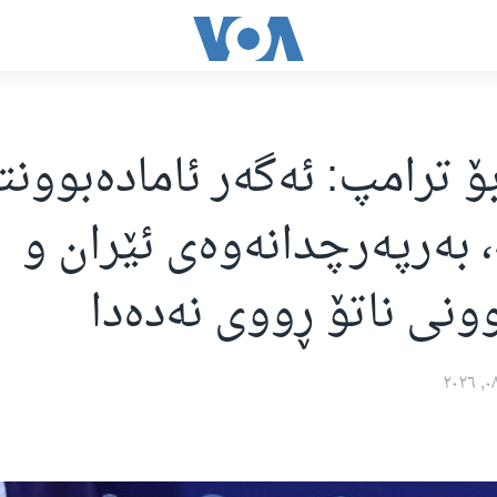
ۆ ترامپ: ئەگەر ئامادەبوونت
، بەرپەرچدانەوەی ئێران و
ونی ناتۆ ڕووی نەدەدا