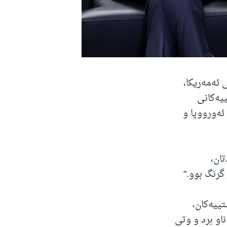
 ئەمەریکا،
ییەکانی
ئەورووپا و
تان،
 گرنگ بوو."
تییەکان،
او برد و وتی