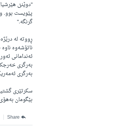
"دوێنێ هێرشیان
پێویست بوو. وە
گرنگە."
ڕووتە لە درێژە
ناتۆشەوە ناوە 
بەرگری ئەمەریک
سکرتێری گشتیی 
بێگومان بەهۆی 
Share