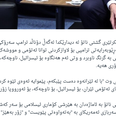
رتێری گشتی ناتۆ لە دیدارێکدا لەگەڵ دۆناڵد ترامپ سەرۆکی
ڕێوبەرایەتی ترامپی بۆ لاوازکردنی توانا ئەتۆمی و مووشەک
 بە گرنگ ناوبرد و وتی ئەم هەنگاوە بۆ ئیسرائیل، ناوچەکە، 
ری هەیە.
 وت "با لە ئێرانەوە دەست پێبکەم، پێموایە ئەوەی ئێوە کرد
ای ئەتۆمی ئێران، بۆ ئیسرائیل، بۆ ناوچەکە، بۆ ئەورووپا زۆر
ناتۆ بە ئاماژەدان بە هێرشی کۆماری ئیسلامی بۆ سەر کەش
ەربازی ئەمەریکای بە "بەتەواوەتی پێویست" و "زۆر بەهێز" ن