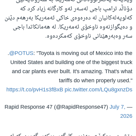
دۆناڵد ترامپ باجی لەسەر ئەو کارگانە زیاد کرد کە
کەلوپەلەکانیان لە دەرەوەی خاکی ئەمەریکا بەرهەم دێنن
و دەیگوازنەوە ناوخۆی ئەمەریکا. لە هەمانکاتدا باجی
سەر وەبەرهێنانی ناوخۆی کەمکردەوە.
.
@POTUS
: "Toyota is moving out of Mexico into the
United States and building one of the biggest truck
and car plants ever built. It's amazing. That's what
tariffs do when properly used."
https://t.co/pvH1s3fBxB
pic.twitter.com/LQu8gxnzDs
July 7,
— Rapid Response 47 (@RapidResponse47)
2026