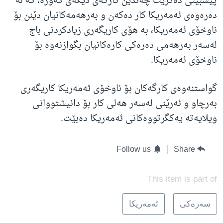
پێشبینی دەکرێت چەندین کارگەی دیکەی گەورە، کە لە
دەرەوەی ئەمەریکا کار دەکەن و بەرهەمەکانیان دێنن بۆ
ناوخۆی ئەمەریکا، بە هۆی کاریگەری زیادکردنی باج
لەسەر بەرهەمی دەرەکی کارەکانیان بگوازنەوە بۆ
ناوخۆی ئەمەریکا.
گواستنەوەی کارگەکان بۆ ناوخۆی ئەمەریکا کاریگەری
بەرچاو و ئەرێنی لەسەر هەلی کار بۆ دانیشتووانی
ویلایەتە یەکگرتووەکانی ئەمەریکا دەبێت.
Follow us
Share
This item is part of
سه‌ره‌کی
ئه‌مه‌ریکا